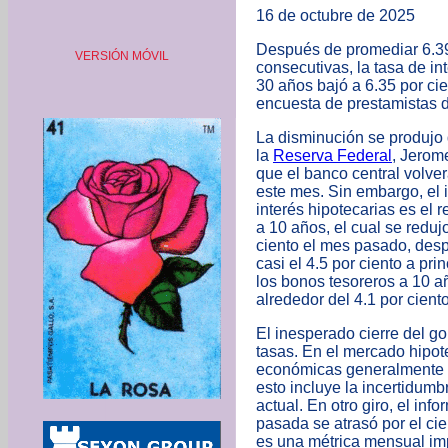
16 de octubre de 2025
Después de promediar 6.39
VERSIÓN MÓVIL
consecutivas,
la tasa de i
30 años bajó a 6.35 por ci
encuesta de prestamistas 
La disminución se produjo
la
Reserva Federal
, Jerom
que el banco central volverá
este mes. Sin embargo, el i
interés hipotecarias es el 
a 10 años, el cual se redu
ciento el mes pasado, des
casi el 4.5 por ciento a pri
los bonos tesoreros a 10 a
alrededor del 4.1 por ciento
El inesperado cierre del go
tasas. En el mercado hipote
económicas generalmente e
esto incluye la incertidumb
actual. En otro giro, el in
pasada se atrasó por el ci
es una métrica mensual im