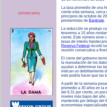
La tasa promedio de una hi
ciento esta semana
, cerca
VERSIÓN MÓVIL
principios de octubre de 2
prestamistas de
Bankrate
.
La reducción se produjo co
tesoreros a 10 años rondan
ciento. Este número sirve 
tasas de interés hipotecari
Reserva Federal
recortó la
reunión consecutiva a fines
El cierre del gobierno term
la reanudación de los dat
ayudan a determinar las tas
indican un debilitamiento d
esto podría hacer que las 
A partir de la semana pasad
promedio a 30 años en la 
del 6.31 por ciento, un po
niveles más bajos del año.
mantenido por debajo del 6
economistas especializado